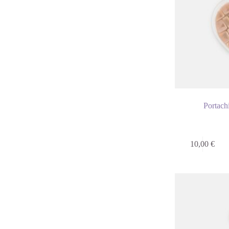
Portach
10,00
€