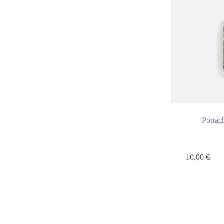
Portac
10,00
€