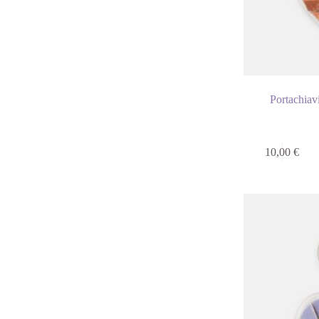
Portachiav
10,00
€