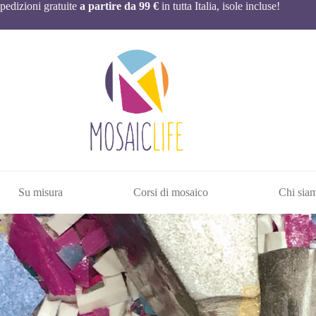
pedizioni gratuite
a partire da 99 €
in tutta Italia, isole incluse!
Su misura
Corsi di mosaico
Chi sia