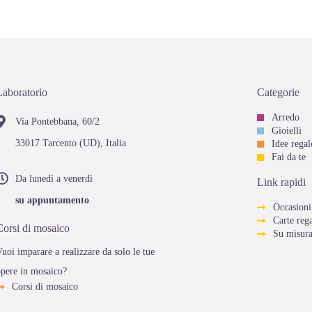
Laboratorio
Categorie
Arredo
Via Pontebbana, 60/2
Gioielli
33017 Tarcento (UD), Italia
Idee regal
Fai da te
Da lunedì a venerdì
Link rapidi
su appuntamento
Occasioni
Carte reg
Corsi di mosaico
Su misur
uoi imparare a realizzare da solo le tue
opere in mosaico?
Corsi di mosaico