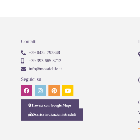
Contatti
+39 0432 792848
+39 393 665 3712
info@mosaiclife.it
Seguici su
Trovaci con Google Maps
V
Scarica indicazioni stradali