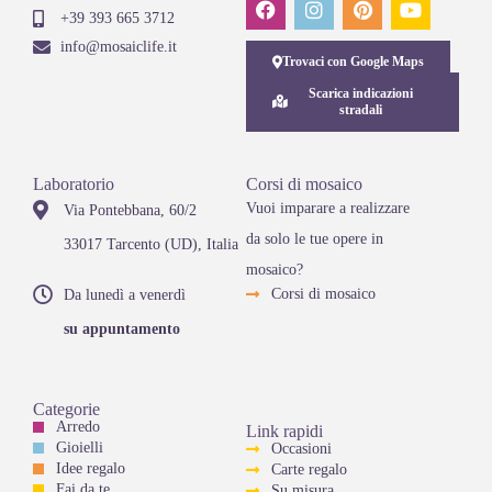
+39 393 665 3712
info@mosaiclife.it
Trovaci con Google Maps
Scarica indicazioni
stradali
Laboratorio
Corsi di mosaico
Vuoi imparare a realizzare
Via Pontebbana, 60/2
da solo le tue opere in
33017 Tarcento (UD), Italia
mosaico?
Corsi di mosaico
Da lunedì a venerdì
su appuntamento
Categorie
Arredo
Link rapidi
Gioielli
Occasioni
Idee regalo
Carte regalo
Fai da te
Su misura