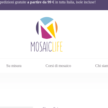
pedizioni gratuite
a partire da 99 €
in tutta Italia, isole incluse!
Su misura
Corsi di mosaico
Chi sia