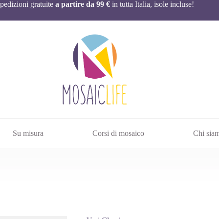
pedizioni gratuite
a partire da 99 €
in tutta Italia, isole incluse!
Su misura
Corsi di mosaico
Chi sia