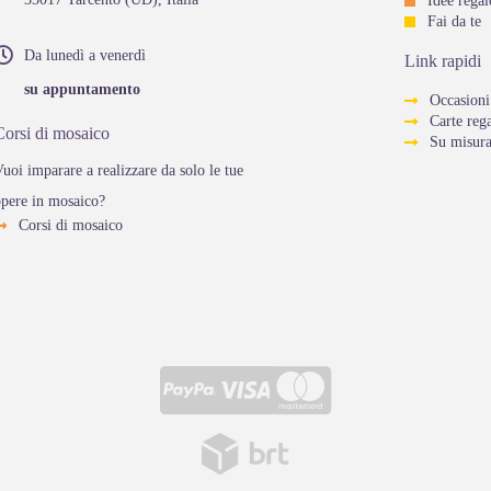
Idee regal
Fai da te
Da lunedì a venerdì
Link rapidi
su appuntamento
Occasioni
Carte reg
Corsi di mosaico
Su misur
uoi imparare a realizzare da solo le tue
opere in mosaico?
Corsi di mosaico