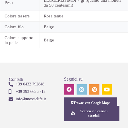
LEGGERISSIMO! 7 gr (quanto una moneta
Peso
da 50 centesimi)
Colore tessere
Rosa tenue
Colore filo
Beige
Colore supporto
Beige
in pelle
Seguici su
Contatti
+39 0432 792848
+39 393 665 3712
info@mosaiclife.it
Trovaci con Google Maps
Scarica indicazioni
stradali