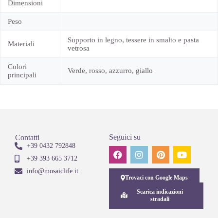
Dimensioni
Peso
Supporto in legno, tessere in smalto e pasta
Materiali
vetrosa
Colori
Verde, rosso, azzurro, giallo
principali
Seguici su
Contatti
+39 0432 792848
+39 393 665 3712
info@mosaiclife.it
Trovaci con Google Maps
Scarica indicazioni
stradali